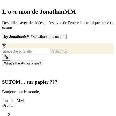
L'o-π-nion de JonathanMM
Des billets avec des idées jetées avec de l'encre électronique sur vos
écrans.
by
JonathanMM
@
jonathanmm.nocle.fr
Subscribe
What's the Atmosphere?
SUTOM… sur papier ???
Bonjour tout le monde,
JonathanMM
·
Apr 1
·